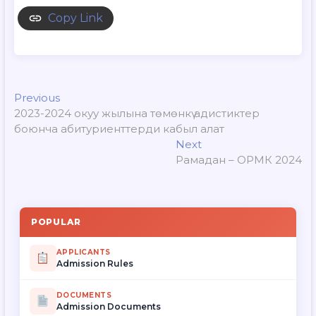
Copy Link
Post
Previous
Previous
post:
2023-2024 окуу жылына төмөнкү адистиктер
navigation
боюнча абитуриенттерди кабыл алат
Next
Next
post:
Рамадан – ОРМК 2024
POPULAR
APPLICANTS
Admission Rules
DOCUMENTS
Admission Documents