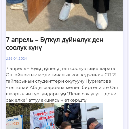
7 апрель – Бүткүл дүйнөлүк ден
соолук күнү
26.04.2024
7 апрель – Бүткүл дүйнөлүк ден соолук күнүнө карата
Ош аймактык медициналык колледжинин СД 21
тайпасынын студенттери окутуучу Нурматова
Чолпонай Абдыкааровна менен биргеликте Ош
шаарынын тургундары үчүн “Дени сак улут – дени
сак өлкө” аттуу акциясын өткөрүштү.